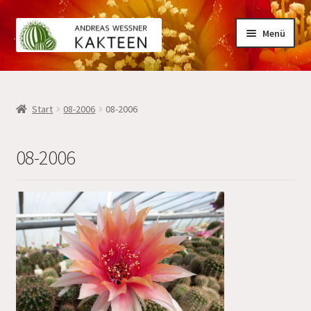
Zur
Zum
Menü
Navigation
Inhalt
springen
springen
Home
Start
08-2006
08-2006
Kakteen
08-2006
Hybriden
Mein Konto
Warenkorb