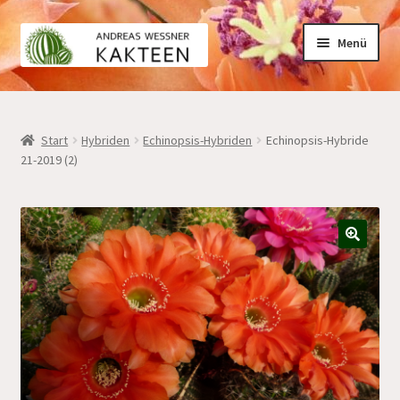
Zur
Zum
Menü
Navigation
Inhalt
springen
springen
Home
Start
Hybriden
Echinopsis-Hybriden
Echinopsis-Hybride
21-2019 (2)
Kakteen
Hybriden
🔍
Mein Konto
Warenkorb