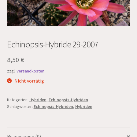
Echinopsis-Hybride 29-2007
8,50
€
zzgl.
Versandkosten
Nicht vorrätig
Kategorien:
Hybriden
,
Echinopsis-Hybriden
Schlagwörter:
Echinopsis-Hybriden
,
Hybriden
Rezensionen (0)