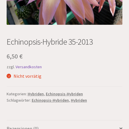
Echinopsis-Hybride 35-2013
6,50
€
zzgl.
Versandkosten
Nicht vorrätig
Kategorien:
Hybriden
,
Echinopsis-Hybriden
Schlagwörter:
Echinopsis-Hybriden
,
Hybriden
Rezensionen (0)