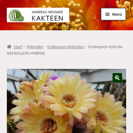
Zur
Zum
Menü
Navigation
Inhalt
springen
springen
Home
Start
Hybriden
Echinopsis-Hybriden
Echinopsis-Hybride
604 NOLLERS HYBRIDE
Kakteen
Hybriden
🔍
Mein Konto
Warenkorb