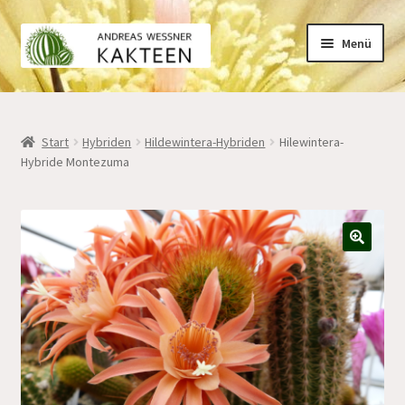
Zur
Zum
Menü
Navigation
Inhalt
springen
springen
Home
Start
Hybriden
Hildewintera-Hybriden
Hilewintera-
Hybride Montezuma
Kakteen
Hybriden
🔍
Mein Konto
Warenkorb